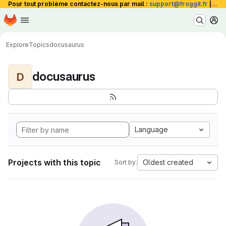
Pour tout problème contactez-nous par mail :
support@froggit.fr
|
La 
Homepage
Skip to main content
M
Explore
Topics
docusaurus
docusaurus
D
Language
Projects with this topic
Oldest created
Sort by: