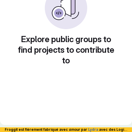
Explore public groups to
find projects to contribute
to
Froggit est fièrement fabriqué avec
amour
par
Lydra
avec des Logiciels Libres et hébergé en