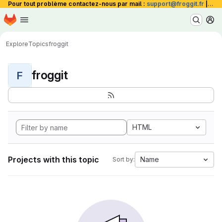
Pour tout problème contactez-nous par mail :
support@froggit.fr
|
La 
Homepage
Skip to main content
M
Explore
Topics
froggit
froggit
F
HTML
Projects with this topic
Name
Sort by: