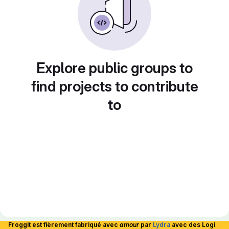
Explore public groups to
find projects to contribute
to
Froggit est fièrement fabriqué avec
amour
par
Lydra
avec des Logiciels Libres et hébergé en