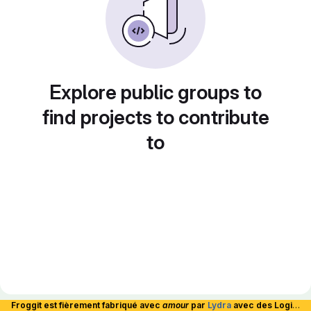
Explore public groups to
find projects to contribute
to
Froggit est fièrement fabriqué avec
amour
par
Lydra
avec des Logiciels Libres et hébergé en