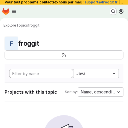
Pour tout problème contactez-nous par mail :
support@froggit.fr
|
La 
Homepage
Skip to main content
M
Explore
Topics
froggit
froggit
F
Java
Projects with this topic
Name, descending
Sort by: