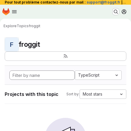
Pour tout problème contactez-nous par mail :
support@froggit.fr
|
La 
Homepage
Skip to main content
M
Explore
Topics
froggit
froggit
F
TypeScript
Projects with this topic
Most stars
Sort by: