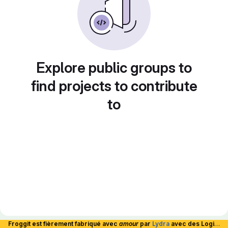
Explore public groups to
find projects to contribute
to
Froggit est fièrement fabriqué avec
amour
par
Lydra
avec des Logiciels Libres et hébergé en