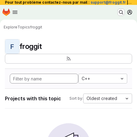
Pour tout problème contactez-nous par mail :
support@froggit.fr
|
La 
Homepage
Skip to main content
M
Explore
Topics
froggit
froggit
F
C++
Projects with this topic
Oldest created
Sort by: