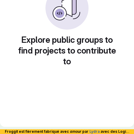
Explore public groups to
find projects to contribute
to
Froggit est fièrement fabriqué avec
amour
par
Lydra
avec des Logiciels Libres et hébergé en