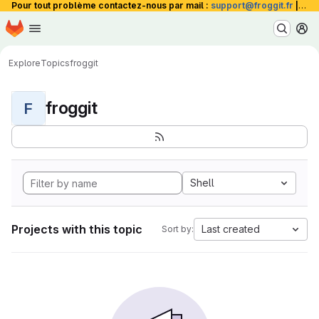
Pour tout problème contactez-nous par mail :
support@froggit.fr
|
La 
Homepage
Skip to main content
M
Explore
Topics
froggit
froggit
F
Shell
Projects with this topic
Last created
Sort by: