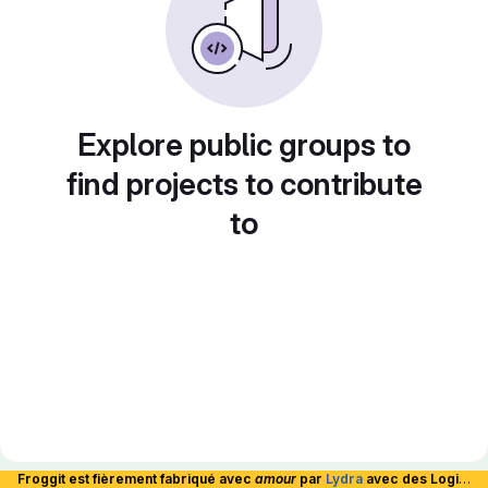
Explore public groups to
find projects to contribute
to
Froggit est fièrement fabriqué avec
amour
par
Lydra
avec des Logiciels Libres et hébergé en