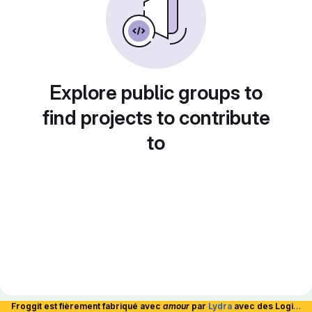
Explore public groups to
find projects to contribute
to
Froggit est fièrement fabriqué avec
amour
par
Lydra
avec des Logiciels Libres et hébergé en