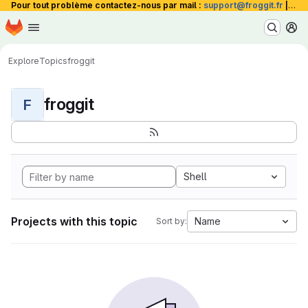
Pour tout problème contactez-nous par mail :
support@froggit.fr
|
La 
Homepage
Skip to main content
M
Explore
Topics
froggit
froggit
F
Shell
Projects with this topic
Name
Sort by: