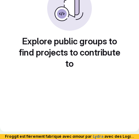
Explore public groups to
find projects to contribute
to
Froggit est fièrement fabriqué avec
amour
par
Lydra
avec des Logiciels Libres et hébergé en