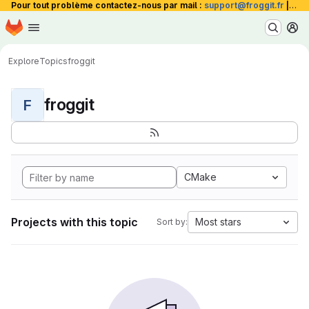
Pour tout problème contactez-nous par mail :
support@froggit.fr
|
La 
Homepage
Skip to main content
M
Explore
Topics
froggit
froggit
F
CMake
Projects with this topic
Most stars
Sort by: