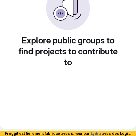
Explore public groups to
find projects to contribute
to
Froggit est fièrement fabriqué avec
amour
par
Lydra
avec des Logiciels Libres et hébergé en