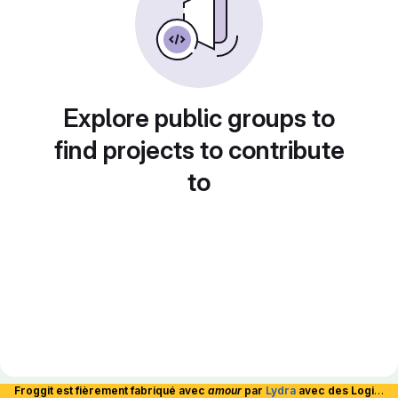
Explore public groups to
find projects to contribute
to
Froggit est fièrement fabriqué avec
amour
par
Lydra
avec des Logiciels Libres et hébergé en