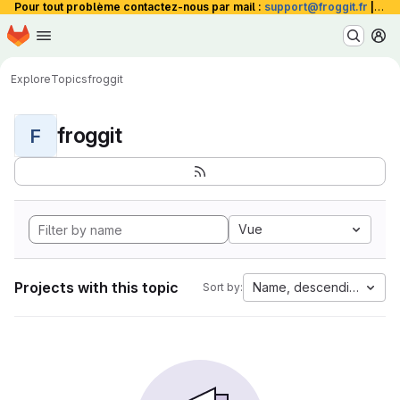
Pour tout problème contactez-nous par mail :
support@froggit.fr
|
La 
Homepage
Skip to main content
M
Explore
Topics
froggit
froggit
F
Vue
Projects with this topic
Name, descending
Sort by: