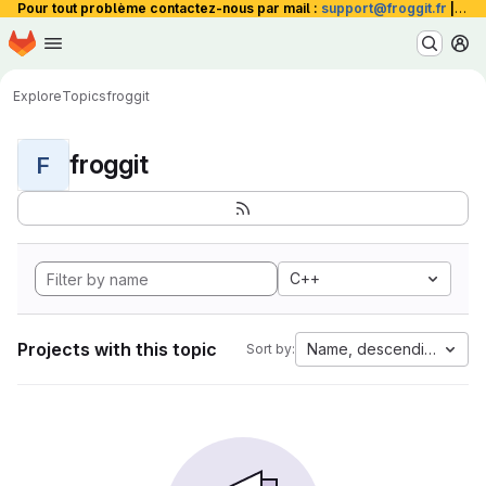
Pour tout problème contactez-nous par mail :
support@froggit.fr
|
La 
Homepage
Skip to main content
M
Explore
Topics
froggit
froggit
F
C++
Projects with this topic
Name, descending
Sort by: