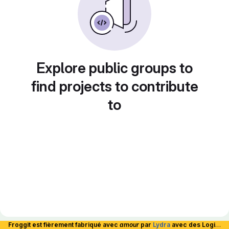
Explore public groups to
find projects to contribute
to
Froggit est fièrement fabriqué avec
amour
par
Lydra
avec des Logiciels Libres et hébergé en