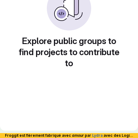
Explore public groups to
find projects to contribute
to
Froggit est fièrement fabriqué avec
amour
par
Lydra
avec des Logiciels Libres et hébergé en