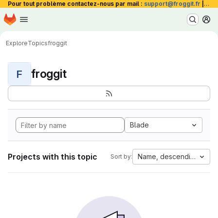
Pour tout problème contactez-nous par mail :
support@froggit.fr
|
La 
Homepage
Skip to main content
M
Explore
Topics
froggit
froggit
F
Blade
Projects with this topic
Name, descending
Sort by: