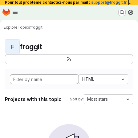
Pour tout problème contactez-nous par mail :
support@froggit.fr
|
La 
Homepage
Skip to main content
M
Explore
Topics
froggit
froggit
F
HTML
Projects with this topic
Most stars
Sort by: