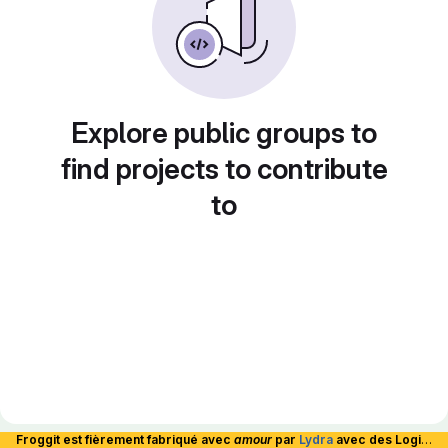
Explore public groups to
find projects to contribute
to
Froggit est fièrement fabriqué avec
amour
par
Lydra
avec des Logiciels Libres et hébergé en