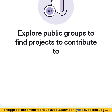
Explore public groups to
find projects to contribute
to
Froggit est fièrement fabriqué avec
amour
par
Lydra
avec des Logiciels Libres et hébergé en