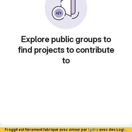
Explore public groups to
find projects to contribute
to
Froggit est fièrement fabriqué avec
amour
par
Lydra
avec des Logiciels Libres et hébergé en