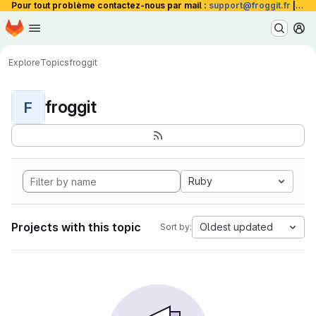
Pour tout problème contactez-nous par mail :
support@froggit.fr
|
La 
Homepage
Skip to main content
M
Explore
Topics
froggit
froggit
F
Ruby
Projects with this topic
Oldest updated
Sort by: