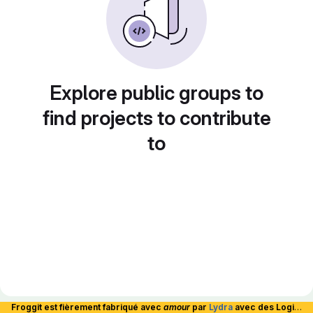
Explore public groups to
find projects to contribute
to
Froggit est fièrement fabriqué avec
amour
par
Lydra
avec des Logiciels Libres et hébergé en