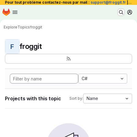
Pour tout problème contactez-nous par mail :
support@froggit.fr
|
La 
Homepage
Skip to main content
M
Explore
Topics
froggit
froggit
F
C#
Projects with this topic
Name
Sort by: