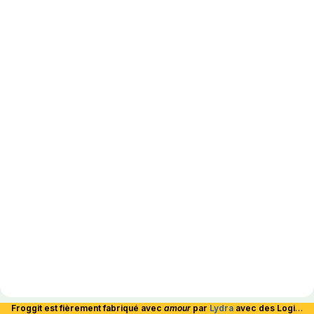
Froggit est fièrement fabriqué avec
amour
par
Lydra
avec des Logiciels Libres et hébergé en