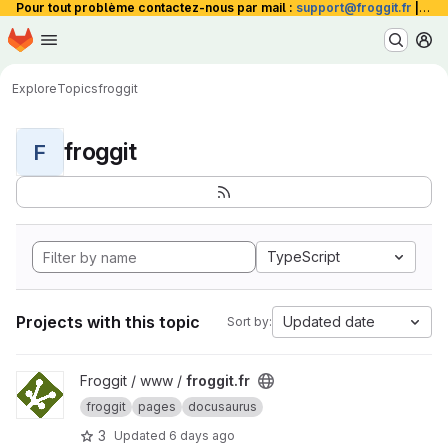
Pour tout problème contactez-nous par mail :
support@froggit.fr
|
La 
Homepage
Skip to main content
M
Explore
Topics
froggit
froggit
F
TypeScript
Projects with this topic
Updated date
Sort by:
View froggit.fr project
Froggit / www /
froggit.fr
froggit
pages
docusaurus
3
Updated
6 days ago