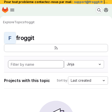
Pour tout problème contactez-nous par mail :
support@froggit.fr
|
La 
Homepage
Skip to main content
M
Explore
Topics
froggit
froggit
F
Jinja
Projects with this topic
Last created
Sort by: