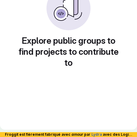
Explore public groups to
find projects to contribute
to
Froggit est fièrement fabriqué avec
amour
par
Lydra
avec des Logiciels Libres et hébergé en