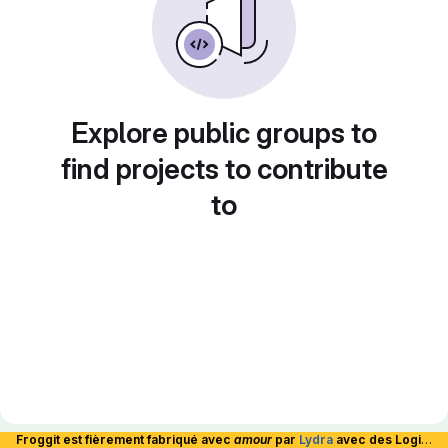
Explore public groups to
find projects to contribute
to
Froggit est fièrement fabriqué avec
amour
par
Lydra
avec des Logiciels Libres et hébergé en