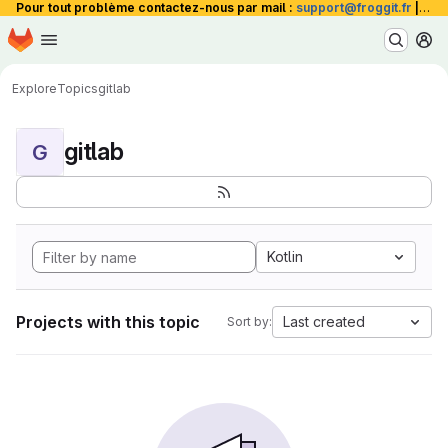
Pour tout problème contactez-nous par mail :
support@froggit.fr
|
La 
Homepage
Skip to main content
M
Explore
Topics
gitlab
gitlab
G
Kotlin
Projects with this topic
Last created
Sort by: