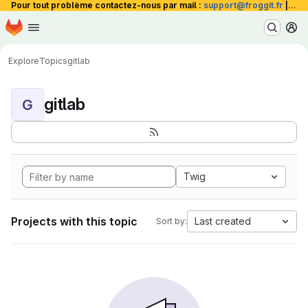
Pour tout problème contactez-nous par mail :
support@froggit.fr
|
La 
Homepage
Skip to main content
M
Explore
Topics
gitlab
gitlab
G
Twig
Projects with this topic
Last created
Sort by: