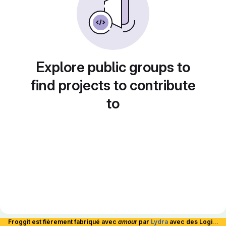
Explore public groups to
find projects to contribute
to
Froggit est fièrement fabriqué avec
amour
par
Lydra
avec des Logiciels Libres et hébergé en