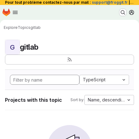
Pour tout problème contactez-nous par mail :
support@froggit.fr
|
La 
Homepage
Skip to main content
M
Explore
Topics
gitlab
gitlab
G
TypeScript
Projects with this topic
Name, descending
Sort by: