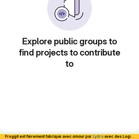
Explore public groups to
find projects to contribute
to
Froggit est fièrement fabriqué avec
amour
par
Lydra
avec des Logiciels Libres et hébergé en