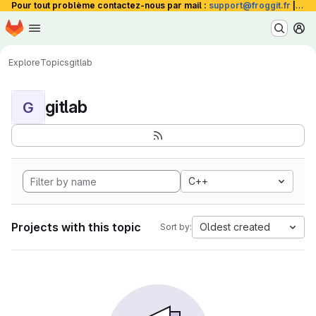
Pour tout problème contactez-nous par mail :
support@froggit.fr
|
La 
Homepage
Skip to main content
M
Explore
Topics
gitlab
gitlab
G
C++
Projects with this topic
Oldest created
Sort by: