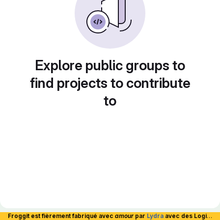
Explore public groups to
find projects to contribute
to
Froggit est fièrement fabriqué avec
amour
par
Lydra
avec des Logiciels Libres et hébergé en