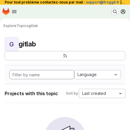
Pour tout problème contactez-nous par mail :
support@froggit.fr
|
La 
Homepage
Skip to main content
M
Explore
Topics
gitlab
gitlab
G
Language
Projects with this topic
Last created
Sort by: