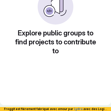
Explore public groups to
find projects to contribute
to
Froggit est fièrement fabriqué avec
amour
par
Lydra
avec des Logiciels Libres et hébergé en