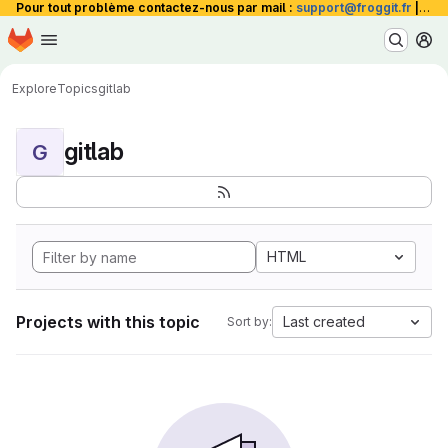
Pour tout problème contactez-nous par mail :
support@froggit.fr
|
La 
Homepage
Skip to main content
M
Explore
Topics
gitlab
gitlab
G
HTML
Projects with this topic
Last created
Sort by: