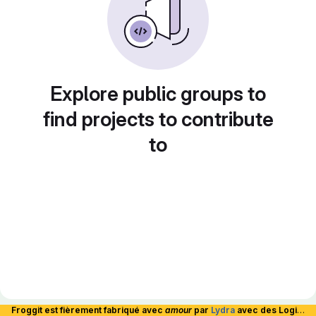
Explore public groups to
find projects to contribute
to
Froggit est fièrement fabriqué avec
amour
par
Lydra
avec des Logiciels Libres et hébergé en