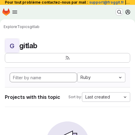
Pour tout problème contactez-nous par mail :
support@froggit.fr
|
La 
Homepage
Skip to main content
M
Explore
Topics
gitlab
gitlab
G
Ruby
Projects with this topic
Last created
Sort by: