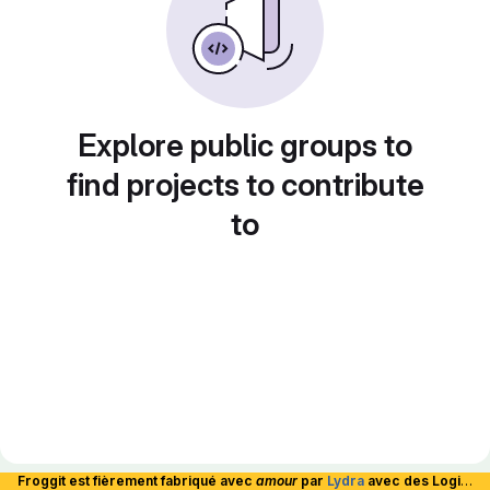
Explore public groups to
find projects to contribute
to
Froggit est fièrement fabriqué avec
amour
par
Lydra
avec des Logiciels Libres et hébergé en