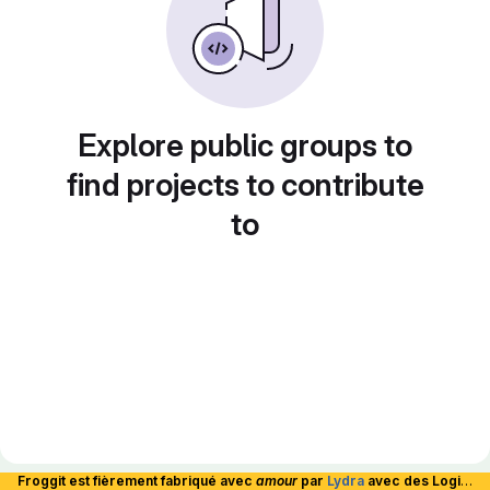
Explore public groups to
find projects to contribute
to
Froggit est fièrement fabriqué avec
amour
par
Lydra
avec des Logiciels Libres et hébergé en