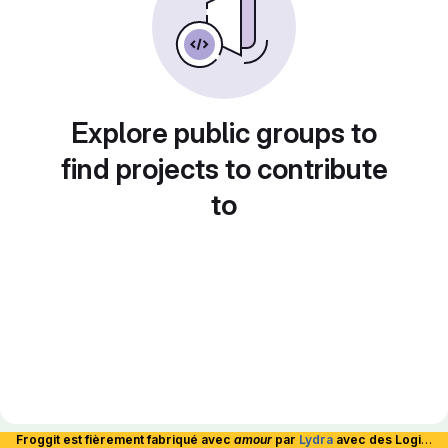
Explore public groups to
find projects to contribute
to
Froggit est fièrement fabriqué avec
amour
par
Lydra
avec des Logiciels Libres et hébergé en