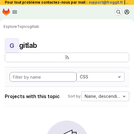
Pour tout problème contactez-nous par mail :
support@froggit.fr
|
La 
Homepage
Skip to main content
M
Explore
Topics
gitlab
gitlab
G
CSS
Projects with this topic
Name, descending
Sort by: