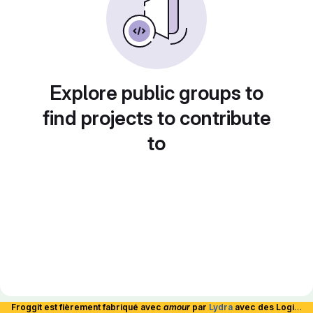
Explore public groups to
find projects to contribute
to
Froggit est fièrement fabriqué avec
amour
par
Lydra
avec des Logiciels Libres et hébergé en