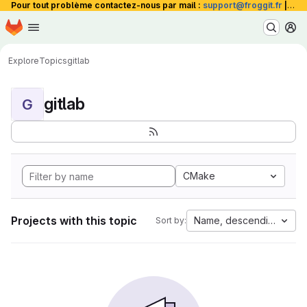
Pour tout problème contactez-nous par mail :
support@froggit.fr
|
La 
Homepage
Skip to main content
M
Explore
Topics
gitlab
gitlab
G
CMake
Projects with this topic
Name, descending
Sort by: