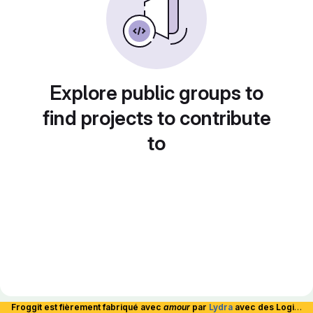
Explore public groups to
find projects to contribute
to
Froggit est fièrement fabriqué avec
amour
par
Lydra
avec des Logiciels Libres et hébergé en