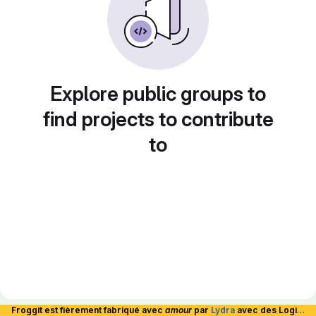
Explore public groups to
find projects to contribute
to
Froggit est fièrement fabriqué avec
amour
par
Lydra
avec des Logiciels Libres et hébergé en