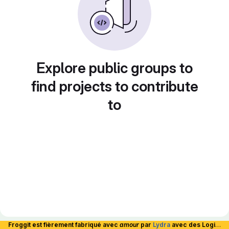
Explore public groups to
find projects to contribute
to
Froggit est fièrement fabriqué avec
amour
par
Lydra
avec des Logiciels Libres et hébergé en