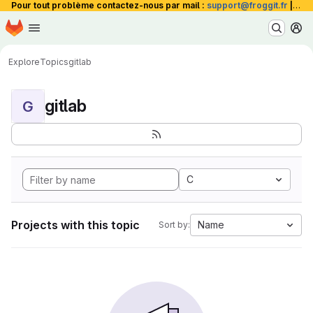
Pour tout problème contactez-nous par mail :
support@froggit.fr
|
La 
Homepage
Skip to main content
M
Explore
Topics
gitlab
gitlab
G
C
Projects with this topic
Name
Sort by: