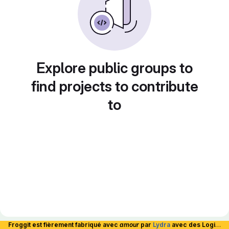
Explore public groups to
find projects to contribute
to
Froggit est fièrement fabriqué avec
amour
par
Lydra
avec des Logiciels Libres et hébergé en