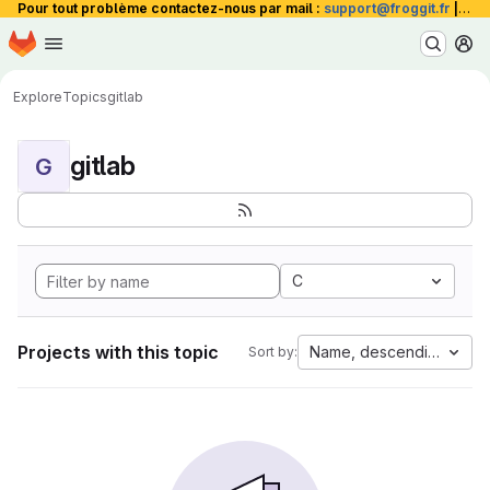
Pour tout problème contactez-nous par mail :
support@froggit.fr
|
La 
Homepage
Skip to main content
M
Explore
Topics
gitlab
gitlab
G
C
Projects with this topic
Name, descending
Sort by: