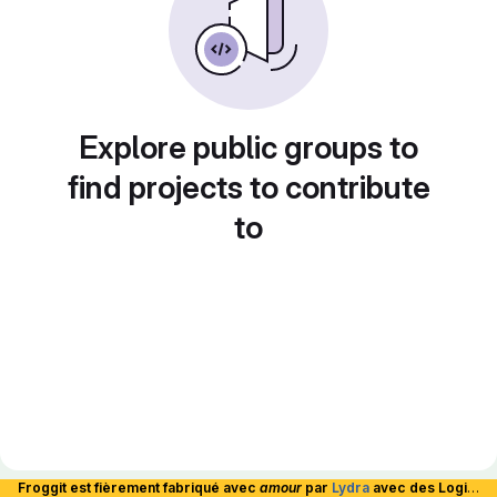
Explore public groups to
find projects to contribute
to
Froggit est fièrement fabriqué avec
amour
par
Lydra
avec des Logiciels Libres et hébergé en