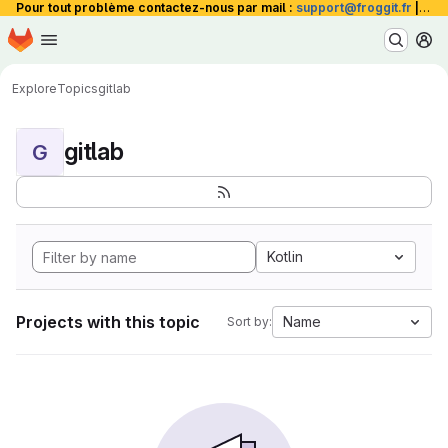
Pour tout problème contactez-nous par mail :
support@froggit.fr
|
La 
Homepage
Skip to main content
M
Explore
Topics
gitlab
gitlab
G
Kotlin
Projects with this topic
Name
Sort by: