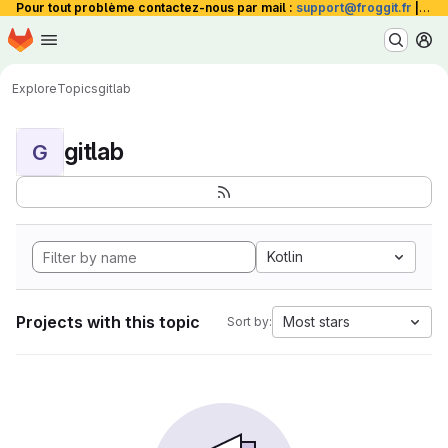
Pour tout problème contactez-nous par mail :
support@froggit.fr
|
La 
Homepage
Skip to main content
M
Explore
Topics
gitlab
gitlab
G
Kotlin
Projects with this topic
Most stars
Sort by: