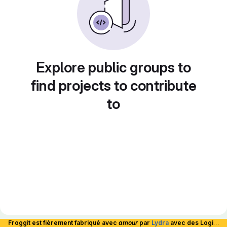
Explore public groups to
find projects to contribute
to
Froggit est fièrement fabriqué avec
amour
par
Lydra
avec des Logiciels Libres et hébergé en