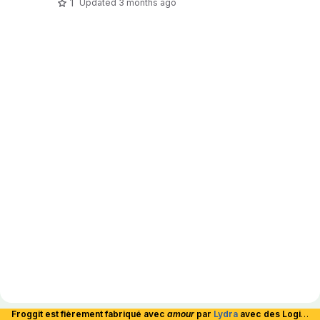
1
Updated
3 months ago
Froggit est fièrement fabriqué avec
amour
par
Lydra
avec des Logiciels Libres et hébergé en