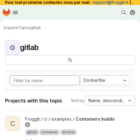
Pour tout problème contactez-nous par mail :
support@froggit.fr
|
La 
Homepage
Skip to main content
M
Explore
Topics
gitlab
gitlab
G
Dockerfile
Projects with this topic
Name, descending
Sort by:
View Containers builds project
Froggit / ci / examples /
Containers builds
C
gitlab
container
docker