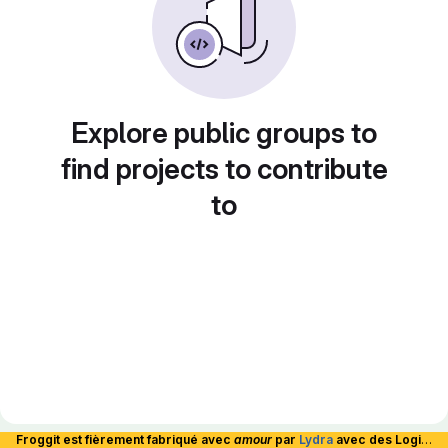
Explore public groups to
find projects to contribute
to
Froggit est fièrement fabriqué avec
amour
par
Lydra
avec des Logiciels Libres et hébergé en