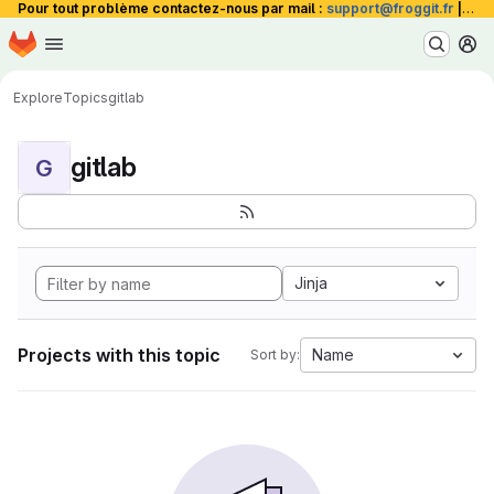
Pour tout problème contactez-nous par mail :
support@froggit.fr
|
La 
Homepage
Skip to main content
M
Explore
Topics
gitlab
gitlab
G
Jinja
Projects with this topic
Name
Sort by: