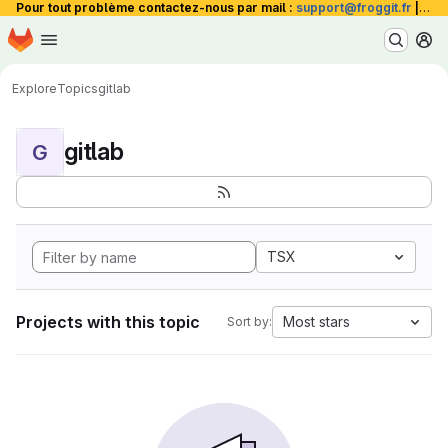
Pour tout problème contactez-nous par mail :
support@froggit.fr
|
La 
Homepage
Skip to main content
M
Explore
Topics
gitlab
gitlab
G
TSX
Projects with this topic
Most stars
Sort by: