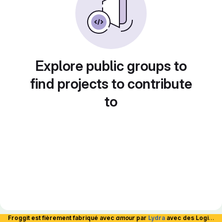
Explore public groups to
find projects to contribute
to
Froggit est fièrement fabriqué avec
amour
par
Lydra
avec des Logiciels Libres et hébergé en