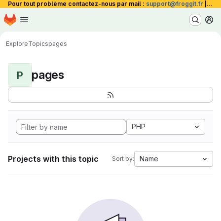
Pour tout problème contactez-nous par mail :
support@froggit.fr
|
La 
Homepage
Skip to main content
M
Explore
Topics
pages
pages
P
PHP
Projects with this topic
Name
Sort by: