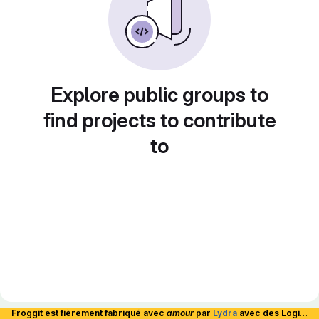
Explore public groups to
find projects to contribute
to
Froggit est fièrement fabriqué avec
amour
par
Lydra
avec des Logiciels Libres et hébergé en