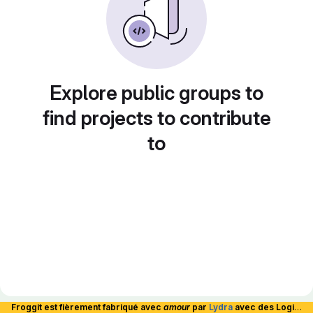
Explore public groups to
find projects to contribute
to
Froggit est fièrement fabriqué avec
amour
par
Lydra
avec des Logiciels Libres et hébergé en