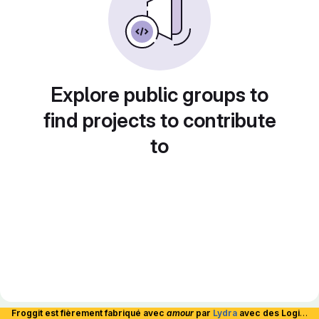
Explore public groups to
find projects to contribute
to
Froggit est fièrement fabriqué avec
amour
par
Lydra
avec des Logiciels Libres et hébergé en