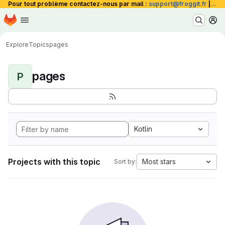
Pour tout problème contactez-nous par mail :
support@froggit.fr
|
La 
Homepage
Skip to main content
M
Explore
Topics
pages
pages
P
Kotlin
Projects with this topic
Most stars
Sort by: