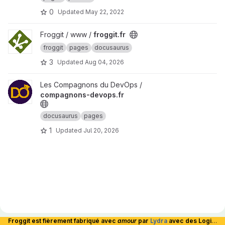
0
Updated
May 22, 2022
View froggit.fr project
Froggit / www /
froggit.fr
froggit
pages
docusaurus
3
Updated
Aug 04, 2026
View compagnons-devops.fr project
Les Compagnons du DevOps /
compagnons-devops.fr
docusaurus
pages
1
Updated
Jul 20, 2026
Froggit est fièrement fabriqué avec
amour
par
Lydra
avec des Logiciels Libres et hébergé en