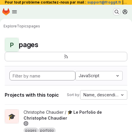
Pour tout problème contactez-nous par mail :
support@froggit.fr
|
La 
Homepage
Skip to main content
M
Explore
Topics
pages
pages
P
JavaScript
Projects with this topic
Name, descending
Sort by:
View 🎓 Le Porfolio de Christophe Chaudier project
Christophe Chaudier /
🎓 Le Porfolio de
🎓
Christophe Chaudier
pages
porfolio