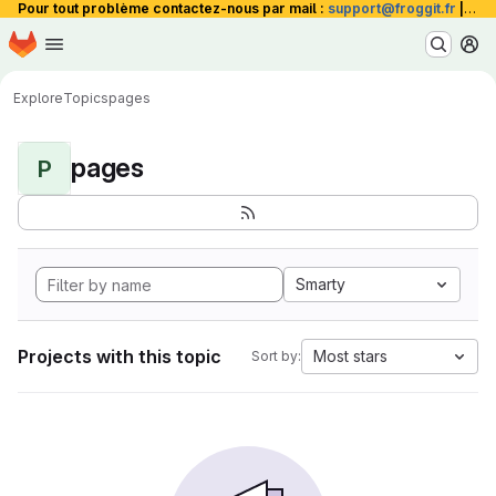
Pour tout problème contactez-nous par mail :
support@froggit.fr
|
La 
Homepage
Skip to main content
M
Explore
Topics
pages
pages
P
Smarty
Projects with this topic
Most stars
Sort by: