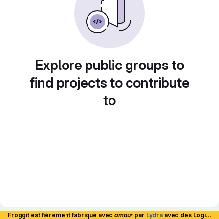
Explore public groups to
find projects to contribute
to
Froggit est fièrement fabriqué avec
amour
par
Lydra
avec des Logiciels Libres et hébergé en