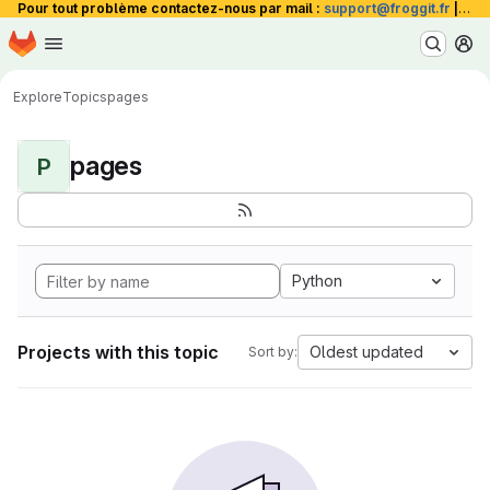
Pour tout problème contactez-nous par mail :
support@froggit.fr
|
La 
Homepage
Skip to main content
M
Explore
Topics
pages
pages
P
Python
Projects with this topic
Oldest updated
Sort by: