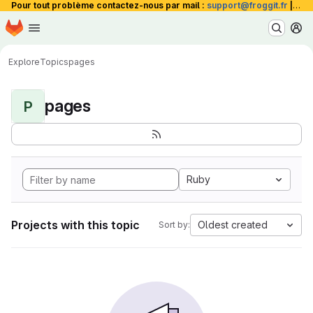
Pour tout problème contactez-nous par mail :
support@froggit.fr
|
La 
Homepage
Skip to main content
M
Explore
Topics
pages
pages
P
Ruby
Projects with this topic
Oldest created
Sort by: