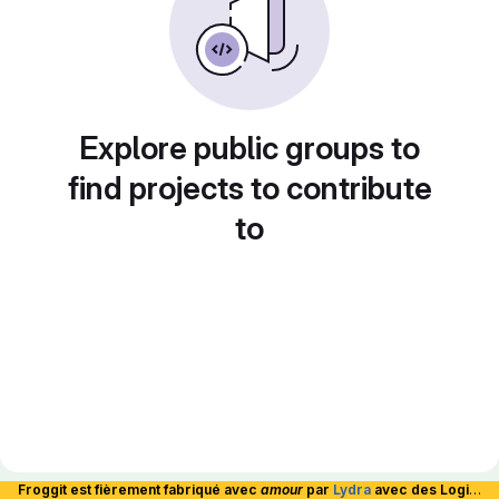
Explore public groups to
find projects to contribute
to
Froggit est fièrement fabriqué avec
amour
par
Lydra
avec des Logiciels Libres et hébergé en