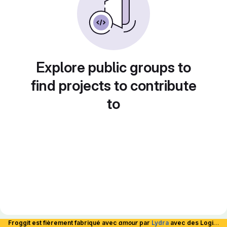
Explore public groups to
find projects to contribute
to
Froggit est fièrement fabriqué avec
amour
par
Lydra
avec des Logiciels Libres et hébergé en