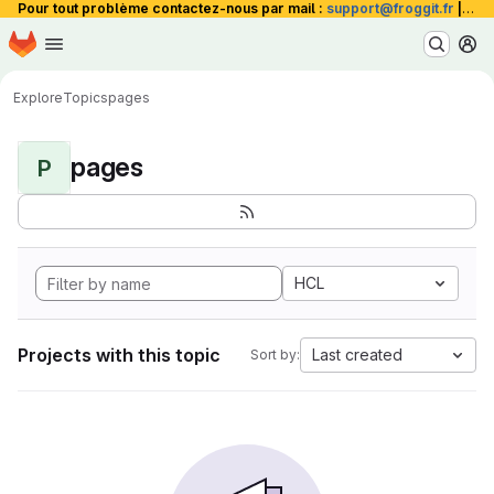
Pour tout problème contactez-nous par mail :
support@froggit.fr
|
La 
Homepage
Skip to main content
M
Explore
Topics
pages
pages
P
HCL
Projects with this topic
Last created
Sort by: