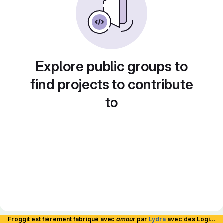
Explore public groups to
find projects to contribute
to
Froggit est fièrement fabriqué avec
amour
par
Lydra
avec des Logiciels Libres et hébergé en