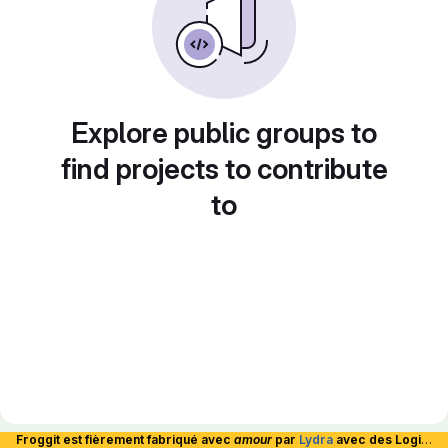
Explore public groups to
find projects to contribute
to
Froggit est fièrement fabriqué avec
amour
par
Lydra
avec des Logiciels Libres et hébergé en