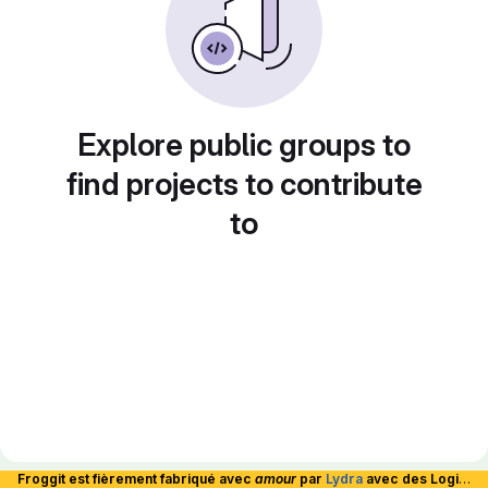
Explore public groups to
find projects to contribute
to
Froggit est fièrement fabriqué avec
amour
par
Lydra
avec des Logiciels Libres et hébergé en