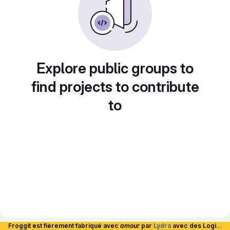
Explore public groups to
find projects to contribute
to
Froggit est fièrement fabriqué avec
amour
par
Lydra
avec des Logiciels Libres et hébergé en