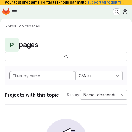
Pour tout problème contactez-nous par mail :
support@froggit.fr
|
La 
Homepage
Skip to main content
M
Explore
Topics
pages
pages
P
CMake
Projects with this topic
Name, descending
Sort by: