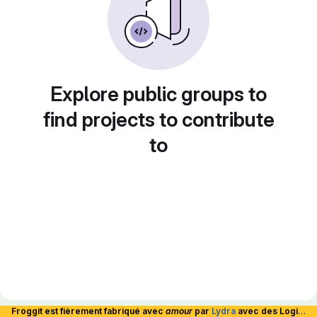
Explore public groups to
find projects to contribute
to
Froggit est fièrement fabriqué avec
amour
par
Lydra
avec des Logiciels Libres et hébergé en